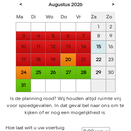
<
>
Augustus
2026
Ma
Di
Wo
Do
Vr
Za
Zo
1
2
3
4
5
6
7
8
9
10
11
12
13
14
16
15
17
18
19
21
23
20
22
30
24
25
26
27
28
29
31
Is de planning rood? Wij houden altijd ruimte vrij
voor spoedgevallen. In dat geval bel naar ons om te
kijken of er nog een mogelijkheid is.
Hoe laat wilt u uw voertuig