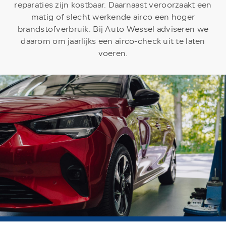
reparaties zijn kostbaar. Daarnaast veroorzaakt een
matig of slecht werkende airco een hoger
brandstofverbruik. Bij Auto Wessel adviseren we
daarom om jaarlijks een airco-check uit te laten
voeren.