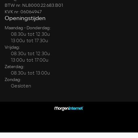
BTW nr: NL8000.22.683.B01
KVK nr: 06064947
Openingstijden
Maandag - Donderdag:
08.30u tot 12.30u
13.00u tot 17.30u
Vrijdag:
08.30u tot 12.30u
13.00u tot 17.00u
Zaterdag:
08.30u tot 13.00u
Zondag:
Gesloten