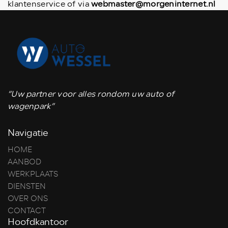
klantenservice of via
webmaster@morgeninternet.nl
“Uw partner voor alles rondom uw auto of
wagenpark”
Navigatie
HOME
AANBOD
WERKPLAATS
DIENSTEN
OVER ONS
CONTACT
Hoofdkantoor