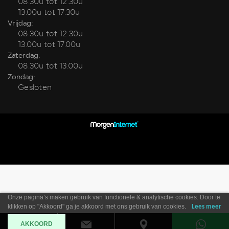
08.30u tot 12.30u
13.00u tot 17.30u
Vrijdag:
08.30u tot 12.30u
13.00u tot 17.00u
Zaterdag:
08.30u tot 13.00u
Zondag:
Gesloten
Onze pagina’s maken gebruik van functionele & analytische cookies. Door te
klikken op "Akkoord" ga je akkoord met ons gebruik van cookies.
Lees meer
AKKOORD