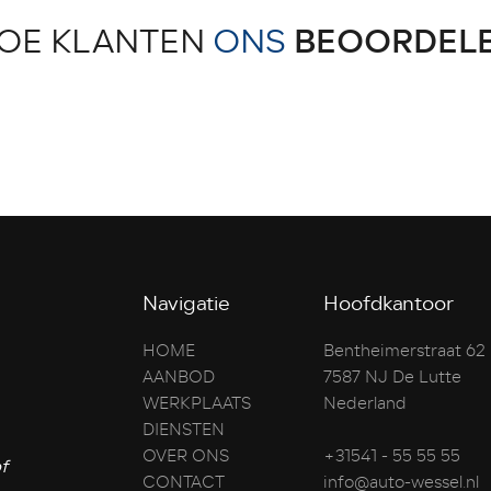
OE KLANTEN
ONS
BEOORDEL
Navigatie
Hoofdkantoor
HOME
Bentheimerstraat 62
AANBOD
7587 NJ De Lutte
WERKPLAATS
Nederland
DIENSTEN
OVER ONS
+31541 - 55 55 55
f
CONTACT
info@auto-wessel.nl