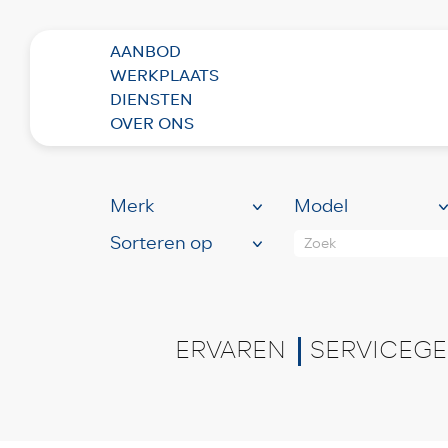
AANBOD
WERKPLAATS
BEKIJK HIER ONS
RUI
DIENSTEN
(81)
OVER ONS
Zoek
ERVAREN
SERVICEGE