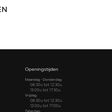
EN
Openingstijden
Maandag - Donderdag:
08.30u tot 12.30u
13.00u tot 17.30u
Vrijdag:
08.30u tot 12.30u
13.00u tot 17.00u
Zaterdag: