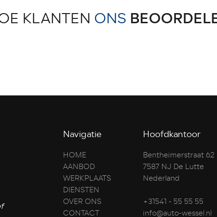
OE KLANTEN
ONS
BEOORDEL
Navigatie
Hoofdkantoor
HOME
Bentheimerstraat 62
AANBOD
7587 NJ De Lutte
WERKPLAATS
Nederland
DIENSTEN
OVER ONS
+31541 - 55 55 55
f
CONTACT
info@auto-wessel.nl