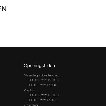
EN
Openingstijden
Maandag - Donderdag:
08.30u tot 12.30u
13.00u tot 17.30u
Vrijdag:
08.30u tot 12.30u
13.00u tot 17.00u
Zaterdag: