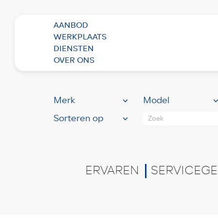
AANBOD
WERKPLAATS
BEKIJK HIER ONS
RUI
DIENSTEN
(85)
OVER ONS
Zoek
ERVAREN
SERVICEGE