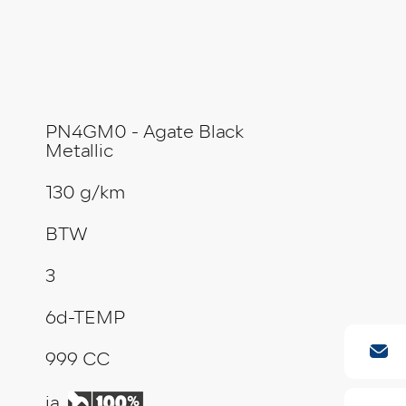
PN4GM0 - Agate Black
Metallic
130 g/km
BTW
3
6d-TEMP
999 CC
ja