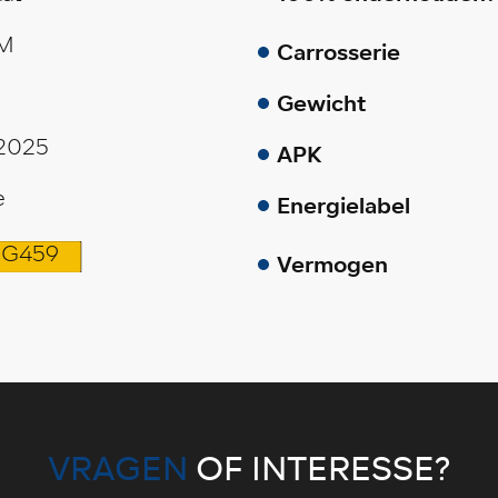
KM
Carrosserie
Gewicht
2025
APK
e
Energielabel
G459
Vermogen
VRAGEN
OF INTERESSE?