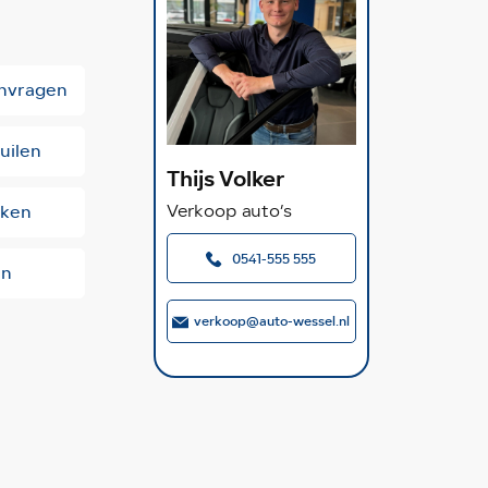
anvragen
uilen
Thijs Volker
kken
Verkoop auto’s
0541-555 555
en
verkoop@auto-wessel.nl