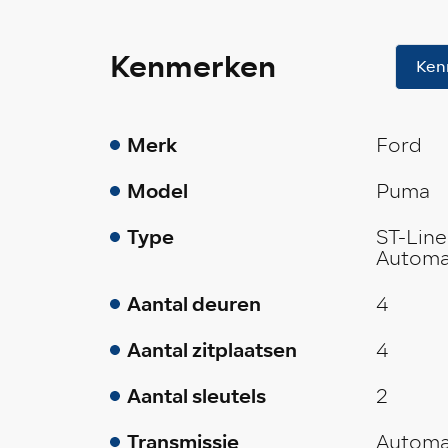
Kenmerken
Ken
Merk
Ford
Model
Puma
Type
ST-Line
Automa
Aantal deuren
4
Aantal zitplaatsen
4
Aantal sleutels
2
Transmissie
Automa