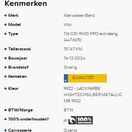
Kenmerken
Merk
Mercedes-Benz
Model
Vito
Type
116 CDI RWD PRO extralang
(447.605)
Tellerstand
15.147 KM
Bouwjaar
16-12-2024
Brandstof
Overig
Kenteken
EUWU1157
Kleur
9922 - LACKFARBE
HIGHTECHSILBER METALLIC
MB 9922
BTW/Marge
BTW
100% onderhouden?
ja
Carrosserie
Overig