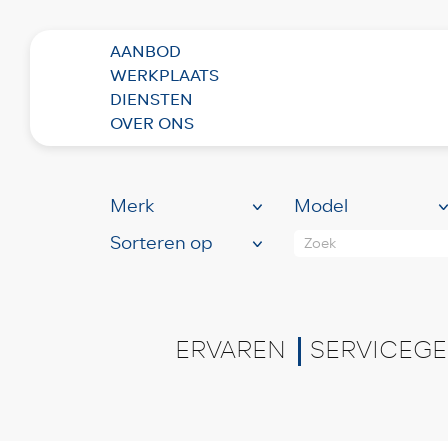
AANBOD
WERKPLAATS
BEKIJK HIER ONS
RUI
DIENSTEN
(81)
OVER ONS
Zoek
ERVAREN
SERVICEGE