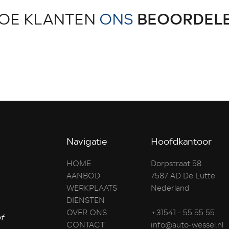
OE KLANTEN
ONS
BEOORDEL
Navigatie
Hoofdkantoor
HOME
Dorpstraat 58
AANBOD
7587 AD De Lutte
WERKPLAATS
Nederland
DIENSTEN
OVER ONS
+31541 - 55 55 55
f
CONTACT
info@auto-wessel.nl