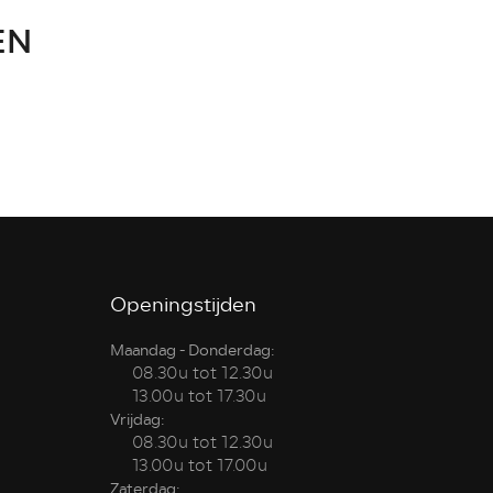
EN
Openingstijden
Maandag - Donderdag:
08.30u tot 12.30u
13.00u tot 17.30u
Vrijdag:
08.30u tot 12.30u
13.00u tot 17.00u
Zaterdag: