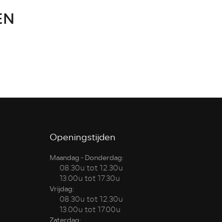
EN
Openingstijden
Maandag - Donderdag:
08.30u tot 12.30u
13.00u tot 17.30u
Vrijdag:
08.30u tot 12.30u
13.00u tot 17.00u
Zaterdag: