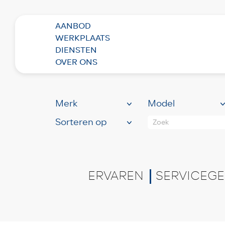
AANBOD
WERKPLAATS
BEKIJK HIER ONS
RUI
DIENSTEN
(81)
OVER ONS
Zoek
ERVAREN
SERVICEGE