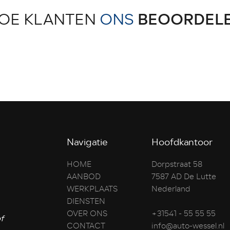
OE KLANTEN
ONS
BEOORDEL
Navigatie
Hoofdkantoor
HOME
Dorpstraat 58
AANBOD
7587 AD De Lutte
WERKPLAATS
Nederland
DIENSTEN
OVER ONS
+31541 - 55 55 55
f
CONTACT
info@auto-wessel.nl