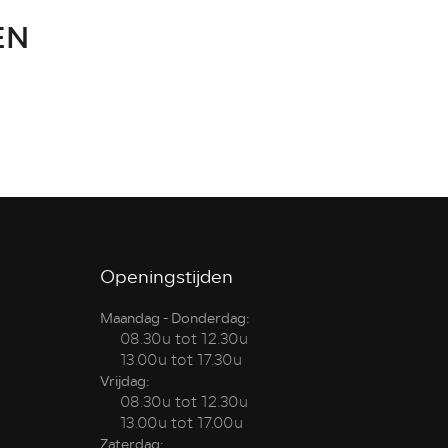
EN
Openingstijden
Maandag - Donderdag:
08.30u tot 12.30u
13.00u tot 17.30u
Vrijdag:
08.30u tot 12.30u
13.00u tot 17.00u
Zaterdag: