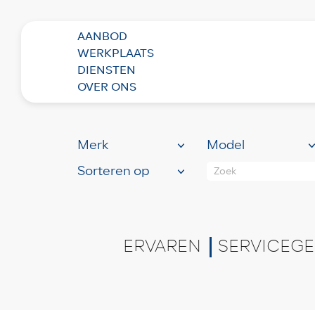
AANBOD
WERKPLAATS
BEKIJK HIER ONS
RUI
DIENSTEN
(81)
OVER ONS
Zoek
ERVAREN
SERVICEGE