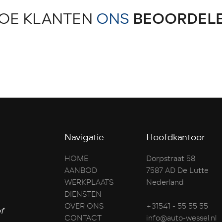
OE KLANTEN
ONS
BEOORDEL
Navigatie
Hoofdkantoor
HOME
Dorpstraat 58
AANBOD
7587 AD De Lutte
WERKPLAATS
Nederland
DIENSTEN
OVER ONS
+31541 - 55 55 55
f
CONTACT
info@auto-wessel.nl