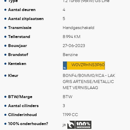
Type
1.2 Turbo (96kW) GS Line
Aantal deuren
4
Aantal zitplaatsen
5
Transmissie
Handgeschakeld
Tellerstand
8.994 KM
Bouwjaar
27-06-2023
Brandstof
Benzine
Kenteken
W0VZRHNS3P60
Kleur
B0NF4/B0MM0/KCA - LAK
GRIS ARTENSE/METALLIC
MET VERNISLAAG
BTW/Marge
BTW
Aantal cilinders
3
Cilinderinhoud
1199 CC
100% onderhouden?
ja