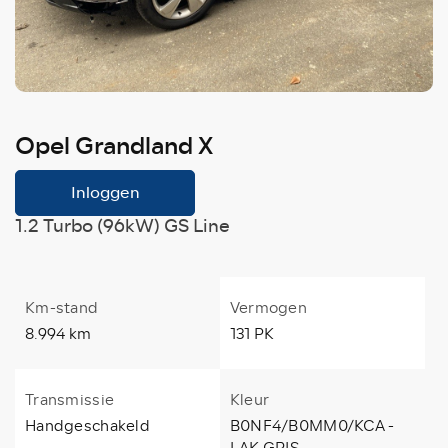
Opel Grandland X
Inloggen
1.2 Turbo (96kW) GS Line
Km-stand
Vermogen
8.994 km
131 PK
Transmissie
Kleur
Handgeschakeld
B0NF4/B0MM0/KCA -
LAK GRIS