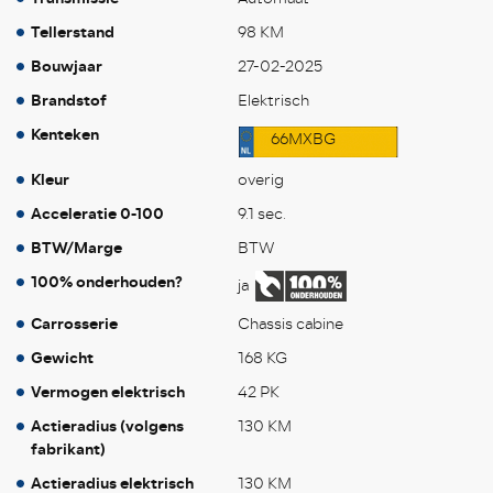
Tellerstand
98 KM
Bouwjaar
27-02-2025
Brandstof
Elektrisch
Kenteken
66MXBG
Kleur
overig
Acceleratie 0-100
9.1 sec.
BTW/Marge
BTW
100% onderhouden?
ja
Carrosserie
Chassis cabine
Gewicht
168 KG
Vermogen elektrisch
42 PK
Actieradius (volgens
130 KM
fabrikant)
Actieradius elektrisch
130 KM