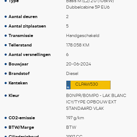
Type
Basis M (L2) 2.0 (106kW)
Dubbelcabine 5P EU6
Aantal deuren
2
Aantal zitplaatsen
5
Transmissie
Handgeschakeld
Tellerstand
178.058 KM
Aantal versnellingen
6
Bouwjaar
20-06-2024
Brandstof
Diesel
Kenteken
CLPAW530
Kleur
B0NPR/B0MP0 - LAK BLANC
ICY/TYPE OPBOUW EXT
STANDAARD VLAK
CO2-emissie
197 g/km
BTW/Marge
BTW
Cilinderinhoud
1997 CC