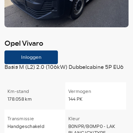
Opel Vivaro
Inloggen
Basis M (L2) 2.0 (106kW) Dubbelcabine 5P EU6
Km-stand
Vermogen
178.058 km
144 PK
Transmissie
Kleur
Handgeschakeld
B0NPR/B0MP0 - LAK
BLANC ICY/TYPE