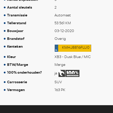
Aantal sleutels
2
Transmissie
Automaat
Tellerstand
53.561 KM
Bouwjaar
03-12-2020
Brandstof
Overig
Kenteken
KMHJ8816FLU0
Kleur
XB3 - Dusk Blue / MIC
BTW/Marge
Marge
100% onderhouden?
ja
Carrosserie
SUV
Vermogen
163 PK