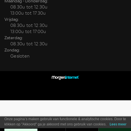
Maandag - Donderdag:
08.30u tot 12.30u
13.00u tot 17.30u
Vrijdag:
08.30u tot 12.30u
13.00u tot 17.00u
Zaterdag:
08.30u tot 12.30u
Zondag:
Gesloten
Onze pagina’s maken gebruik van functionele & analytische cookies. Door te
klikken op "Akkoord" ga je akkoord met ons gebruik van cookies.
Lees meer