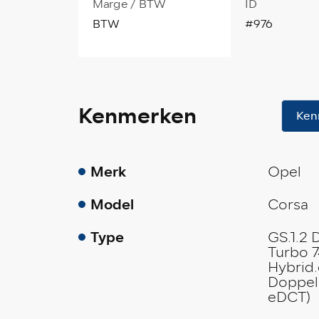
Marge / BTW
ID
BTW
#976
Kenmerken
Ken
Merk
Opel
Model
Corsa
Type
GS.1.2 
Turbo 
Hybrid
Doppel
eDCT)