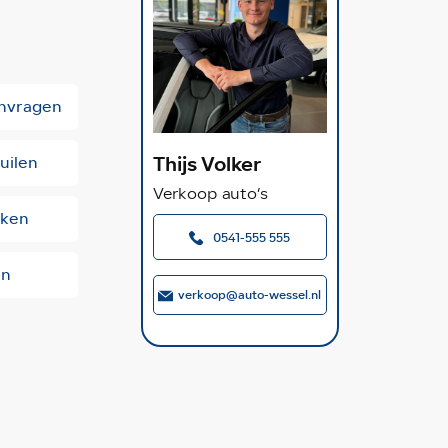
anvragen
Thijs Volker
uilen
Verkoop auto’s
kken
0541-555 555
en
verkoop@auto-wessel.nl