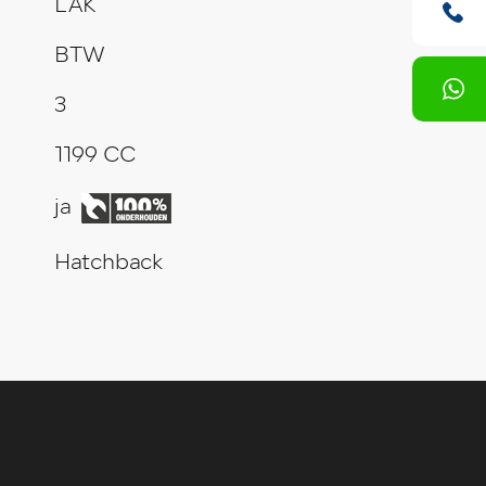
LAK
BTW
3
1199 CC
ja
Hatchback