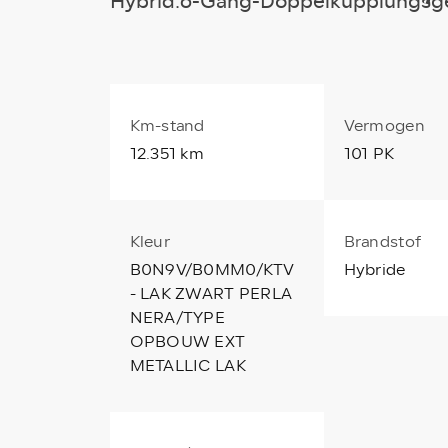
Hybrid.6-Gang-Doppelkupplungsg
Km-stand
Vermogen
12.351 km
101 PK
Kleur
Brandstof
B0N9V/B0MM0/KTV
Hybride
- LAK ZWART PERLA
NERA/TYPE
OPBOUW EXT
METALLIC LAK