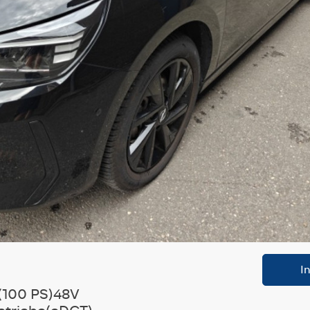
I
W(100 PS)48V