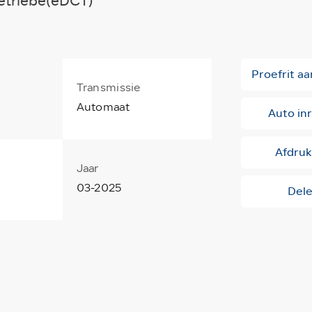
etriebe(eDCT)
Proefrit a
Transmissie
Automaat
Auto inr
Afdru
Jaar
03-2025
Del