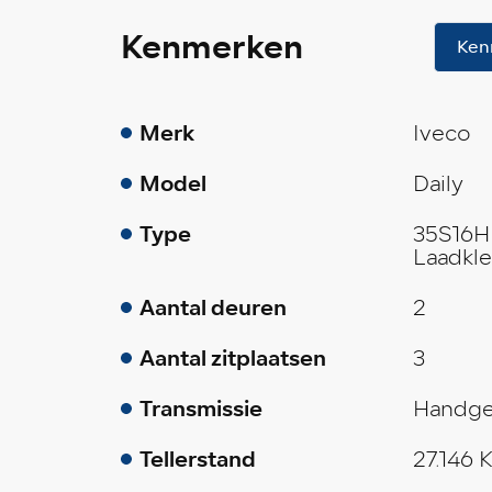
Kenmerken
Ken
Merk
Iveco
Model
Daily
Type
35S16H
Laadkl
Aantal deuren
2
Aantal zitplaatsen
3
Transmissie
Handge
Tellerstand
27.146 