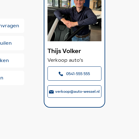
anvragen
uilen
Thijs Volker
kken
Verkoop auto’s
0541-555 555
en
verkoop@auto-wessel.nl