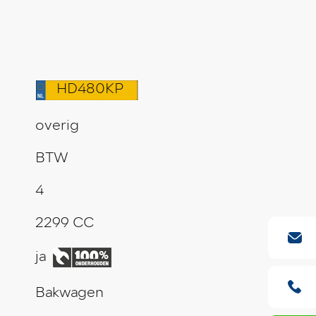
HD480KP
overig
BTW
4
2299 CC
ja
Bakwagen