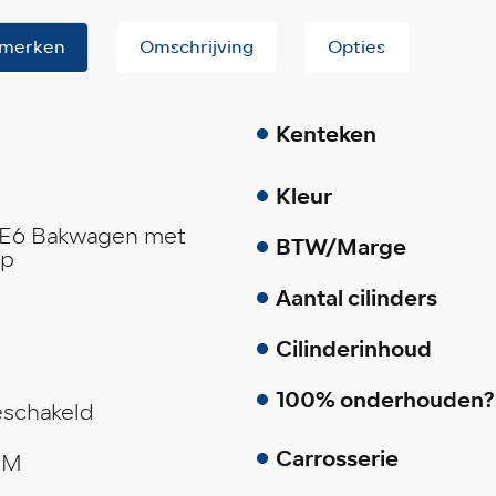
merken
Omschrijving
Opties
Kenteken
Kleur
E6 Bakwagen met
BTW/Marge
ep
Aantal cilinders
Cilinderinhoud
100% onderhouden?
schakeld
Carrosserie
KM