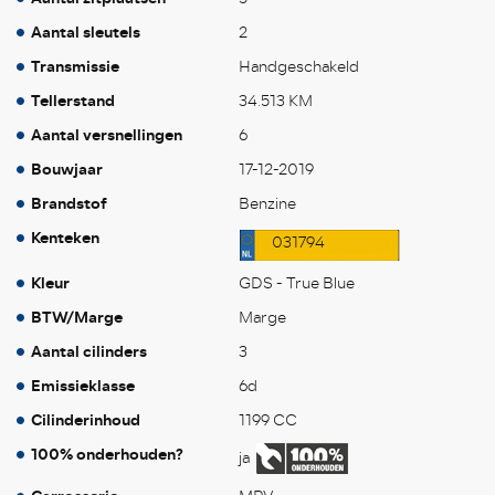
Aantal sleutels
2
Transmissie
Handgeschakeld
Tellerstand
34.513 KM
Aantal versnellingen
6
Bouwjaar
17-12-2019
Brandstof
Benzine
Kenteken
031794
Kleur
GDS - True Blue
BTW/Marge
Marge
Aantal cilinders
3
Emissieklasse
6d
Cilinderinhoud
1199 CC
100% onderhouden?
ja