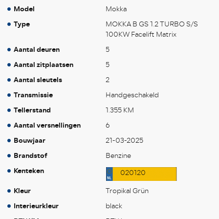
Model
Mokka
Type
MOKKA B GS 1.2 TURBO S/S
100KW Facelift Matrix
Aantal deuren
5
Aantal zitplaatsen
5
Aantal sleutels
2
Transmissie
Handgeschakeld
Tellerstand
1.355 KM
Aantal versnellingen
6
Bouwjaar
21-03-2025
Brandstof
Benzine
Kenteken
020120
Kleur
Tropikal Grün
Interieurkleur
black