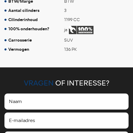
BTW/Marge
BTW
Aantal cilinders
3
Cilinderinhoud
1199 CC
100% onderhouden?
ja
Carrosserie
SUV
Vermogen
136 PK
VRAGEN
OF INTERESSE?