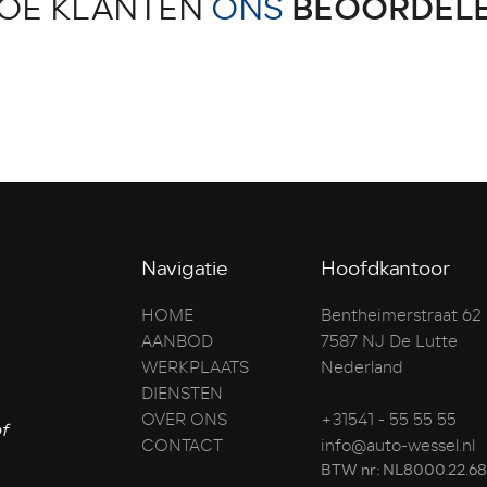
OE KLANTEN
ONS
BEOORDEL
Navigatie
Hoofdkantoor
HOME
Bentheimerstraat 62
AANBOD
7587 NJ De Lutte
WERKPLAATS
Nederland
DIENSTEN
OVER ONS
+31541 - 55 55 55
f
CONTACT
info@auto-wessel.nl
BTW nr: NL8000.22.68