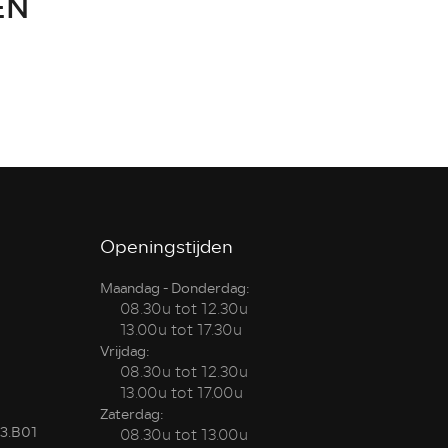
EN
Openingstijden
Maandag - Donderdag:
08.30u tot 12.30u
13.00u tot 17.30u
Vrijdag:
08.30u tot 12.30u
13.00u tot 17.00u
Zaterdag:
3.B01
08.30u tot 13.00u