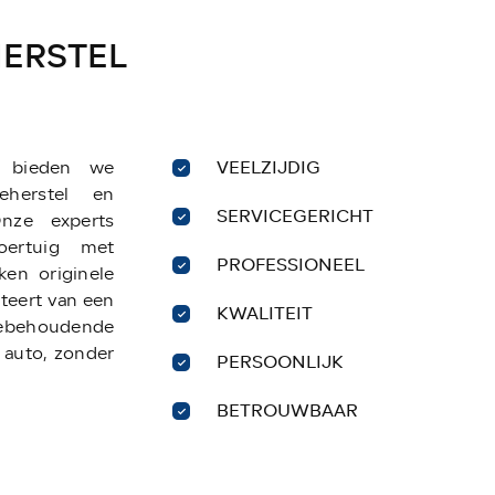
HERSTEL
VEELZIJDIG
l bieden we
eherstel en
SERVICEGERICHT
Onze experts
oertuig met
PROFESSIONEEL
ken originele
teert van een
KWALITEIT
behoudende
 auto, zonder
PERSOONLIJK
BETROUWBAAR