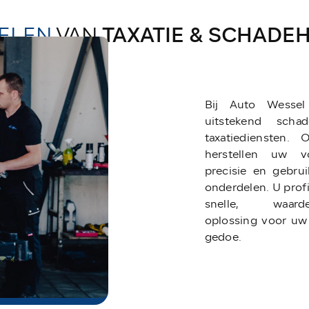
ELEN
VAN
TAXATIE & SCHADE
Bij Auto Wesse
uitstekend schad
taxatiediensten. 
herstellen uw v
precisie en gebrui
onderdelen. U profi
snelle, waarde
oplossing voor uw
gedoe.