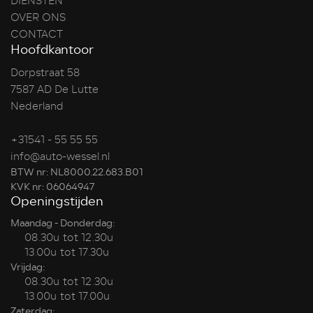
DIENSTEN
OVER ONS
CONTACT
Hoofdkantoor
Dorpstraat 58
7587 AD De Lutte
Nederland
+31541 - 55 55 55
info@auto-wessel.nl
BTW nr: NL8000.22.683.B01
KVK nr: 06064947
Openingstijden
Maandag - Donderdag:
08.30u tot 12.30u
13.00u tot 17.30u
Vrijdag:
08.30u tot 12.30u
13.00u tot 17.00u
Zaterdag: