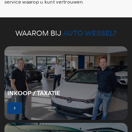
service waarop u kunt vertrouwen.
UTO WESSEL?
WAAROM BIJ
A
INKOOP / TAXATIE
r